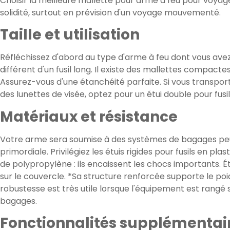
Choisir la meilleure mallette pour arme à feu pour voya
solidité, surtout en prévision d'un voyage mouvementé.
Taille et utilisation
Réfléchissez d'abord au type d'arme à feu dont vous avez
différent d'un fusil long. Il existe des mallettes compacte
Assurez-vous d'une étanchéité parfaite. Si vous transp
des lunettes de visée, optez pour un étui double pour fus
Matériaux et résistance
Votre arme sera soumise à des systèmes de bagages peu
primordiale. Privilégiez les étuis rigides pour fusils en 
de polypropylène : ils encaissent les chocs importants. 
sur le couvercle. *Sa structure renforcée supporte le poid
robustesse est très utile lorsque l'équipement est rangé
bagages.
Fonctionnalités supplémentai