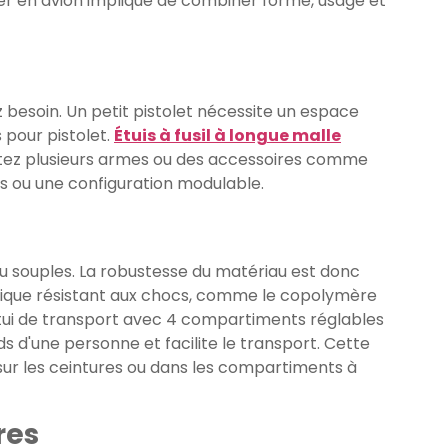
ger en avion implique de combiner forme, usage et
 besoin. Un petit pistolet nécessite un espace
s pour pistolet.
Étuis à fusil à longue malle
ortez plusieurs armes ou des accessoires comme
ils ou une configuration modulable.
 souples. La robustesse du matériau est donc
plastique résistant aux chocs, comme le copolymère
Étui de transport avec 4 compartiments réglables
s d'une personne et facilite le transport. Cette
 sur les ceintures ou dans les compartiments à
res