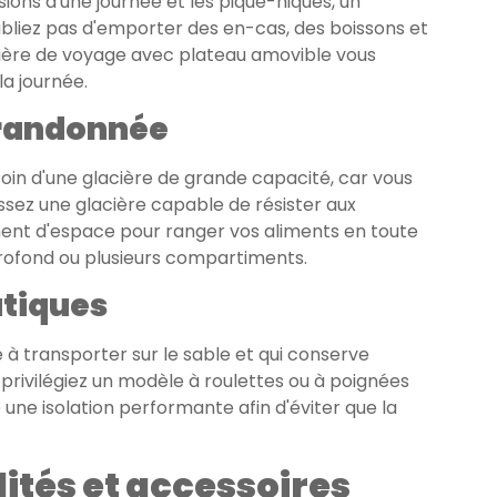
sions d'une journée et les pique-niques, un
oubliez pas d'emporter des en-cas, des boissons et
cière de voyage avec plateau amovible vous
la journée.
 randonnée
esoin d'une glacière de grande capacité, car vous
ssez une glacière capable de résister aux
mment d'espace pour ranger vos aliments en toute
 profond ou plusieurs compartiments.
utiques
le à transporter sur le sable et qui conserve
, privilégiez un modèle à roulettes ou à poignées
 une isolation performante afin d'éviter que la
ités et accessoires