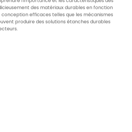
prendre l'importance et les caractéristiques des
judicieusement des matériaux durables en fonction
e conception efficaces telles que les mécanismes
 peuvent produire des solutions étanches durables
ecteurs.