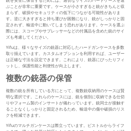
銃を安全に保管するためには、適切なサイズのハードケースを選
ぶことが非常に重要です。ケースが小さすぎると銃がきちんと収
まらず、破損やセキュリティの低下につながる可能性がありま
す。逆に大きすぎると持ち運びが困難になり、銃がしっかりと固
定されず、輸送中に動いてしまう恐れがあります。ケースを選ぶ
際には、スコープやサプレッサーなどの付属品を含めた銃のサイ
ズも考慮してください。
Yifuは、様々なサイズの銃器に対応したハードガンケースを多数
取り揃えています。カスタムオプションを利用すれば、ユーザー
は正確な寸法を設定できます。これにより、銃器にぴったりフィ
ットし、保護性能と利便性が向上します。
複数の銃器の保管
複数の銃を所有している方にとって、複数銃収納用のケースは賢
明な選択です。これらのケースには、銃を個別に収納できる仕切
りやフォーム製のインサートが備わっています。銃同士が接触す
ることなくしっかりと固定されるため、輸送中の傷や破損のリス
クを軽減できます。
Yifuのマルチガンケースは際立っています。ピストルからライフ